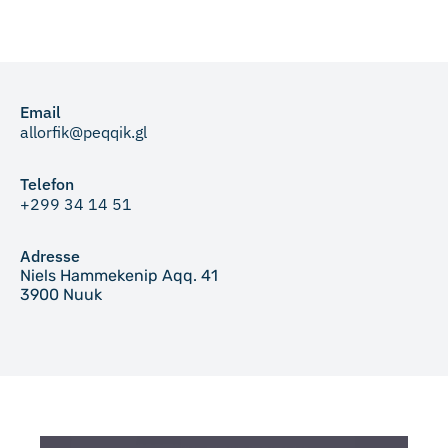
Email
allorfik@peqqik.gl
Telefon
+299 34 14 51
Adresse
Niels Hammekenip Aqq. 41
3900 Nuuk