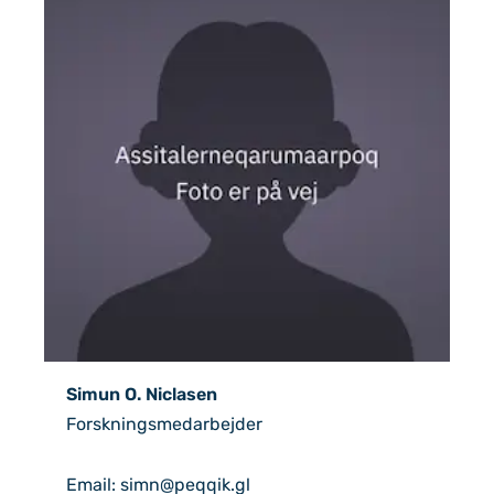
Simun O. Niclasen
Forskningsmedarbejder
Email: simn@peqqik.gl