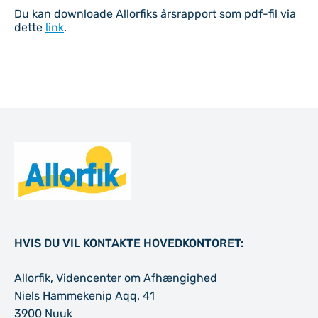
Indhold
Du kan downloade Allorfiks årsrapport som pdf-fil via
dette
link
.
Til top
HVIS DU VIL KONTAKTE HOVEDKONTORET:
Allorfik, Videncenter om Afhængighed
Niels Hammekenip Aqq. 41
3900 Nuuk