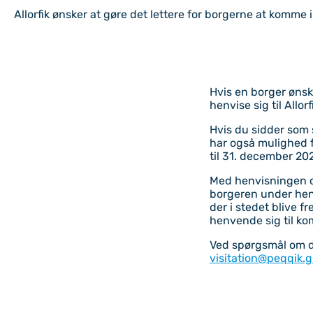
Allorfik ønsker at gøre det lettere for borgerne at komme
Indhold
Hvis en borger ønsk
henvise sig til Allorf
Hvis du sidder som
har også mulighed 
til 31. december 20
Med henvisningen ov
borgeren under henv
der i stedet blive f
henvende sig til k
Ved spørgsmål om de
visitation@peqqik.g