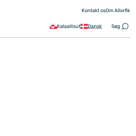
Kontakt os
Om Allorfik
Søg
Kalaallisut
Dansk