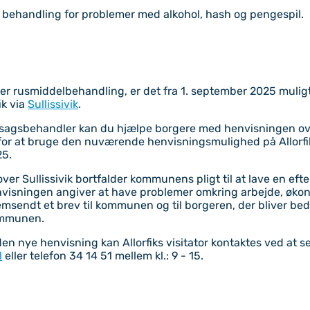
 i behandling for problemer med alkohol, hash og pengespil.
er rusmiddelbehandling, er det fra 1. september 2025 muligt
ik via
Sullissivik
.
 sagsbehandler kan du hjælpe borgere med henvisningen o
for at bruge den nuværende henvisningsmulighed på Allorf
25.
er Sullissivik bortfalder kommunens pligt til at lave en efte
isningen angiver at have problemer omkring arbejde, økonom
remsendt et brev til kommunen og til borgeren, der bliver bed
ommunen.
n nye henvisning kan Allorfiks visitator kontaktes ved at se
l
eller telefon 34 14 51 mellem kl.: 9 - 15.