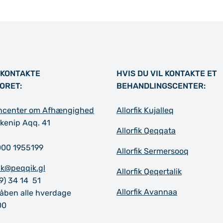
L KONTAKTE
HVIS DU VIL KONTAKTE ET
ORET:
BEHANDLINGSCENTER:
dencenter om Afhængighed
Allorfik Kujalleq
kenip Aqq. 41
Allorfik Qeqqata
000 1955199
Allorfik Sermersooq
fik@peqqik.gl
Allorfik Qeqertalik
9) 34 14 51
Allorfik Avannaa
 åben alle hverdage
00