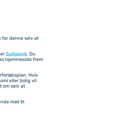
 for denne selv at
ver
Sullissivik
. Du
iks hjemmeside frem
rforløbsplan. Hvis
i eller bolig vil
t om selv at
nde mail til
Til top