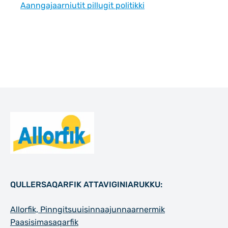
Aanngajaarniutit pillugit politikki
Qulaanu
QULLERSAQARFIK ATTAVIGINIARUKKU:
Allorfik, Pinngitsuuisinnaajunnaarnermik
Paasisimasaqarfik