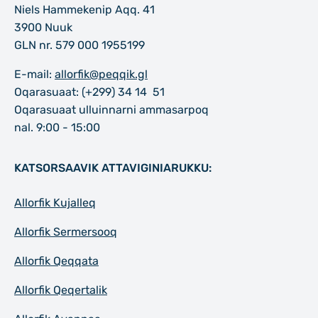
Niels Hammekenip Aqq. 41
3900 Nuuk
GLN nr. 579 000 1955199
E-mail:
allorfik@peqqik.gl
Oqarasuaat: (+299) 34 14 51
Oqarasuaat ulluinnarni ammasarpoq
nal. 9:00 - 15:00
KATSORSAAVIK ATTAVIGINIARUKKU:
Allorfik Kujalleq
Allorfik Sermersooq
Allorfik Qeqqata
Allorfik Qeqertalik