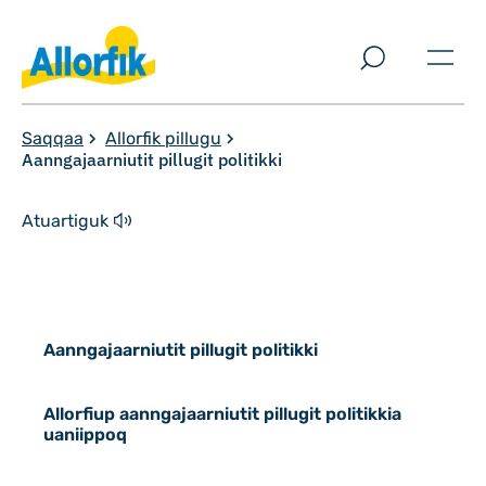
Imarisaanut ingerlaqqigit
Saqqaa
Allorfik pillugu
Aanngajaarniutit pillugit politikki
Atuartiguk
Aanngajaarniutit pillugit politikki
Allorfiup aanngajaarniutit pillugit pol
Allorfiup aanngajaarniutit pillugit politikkia
uaniippoq